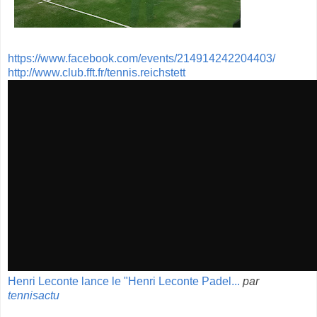
https://www.facebook.com/events/214914242204403/
http://www.club.fft.fr/tennis.reichstett
Henri Leconte lance le "Henri Leconte Padel...
par
tennisactu