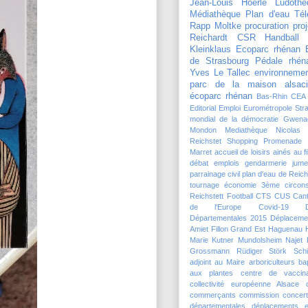
Jean-Louis Hoerlé
Ludothè
Médiathèque
Plan d'eau
Tél
Rapp Moltke
procuration
pro
Reichardt
CSR Handball
Kleinklaus
Ecoparc rhénan
de Strasbourg
Pédale rhén
Yves Le Tallec
environneme
parc de la maison alsaci
écoparc rhénan
Bas-Rhin
CEA
Editorial
Emploi
Eurométropole Str
mondial de la démocratie
Gwena
Mondon
Mediathèque
Nicolas
Reichstet
Shopping Promenade 
Marret
accueil de loisirs
ainés
au f
débat
emplois
gendarmerie
jume
parrainage civil
plan d'eau de Reich
tournage
économie
3ème circons
Reichstett Football
CTS
CUS
Can
de l'Europe
Covid-19
Départementales 2015
Déplaceme
Amiet
Fillon
Grand Est
Haguenau
Marie Kutner
Mundolsheim
Najet 
Grossmann
Rüdiger Störk
Schi
adjoint au Maire
arboriculteurs
ba
aux plantes
centre de vaccina
collectivité européenne Alsace
commerçants
commission
concert
départementales
déplacements
e