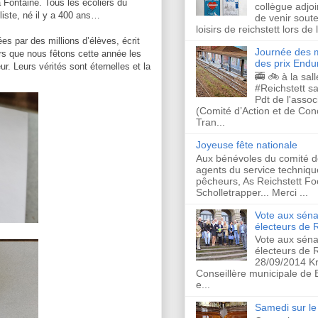
 Fontaine. Tous les écoliers du
collègue adjo
uliste, né il y a 400 ans…
de venir soute
loisirs de reichstett lors de
ées par des millions d’élèves, écrit
Journée des m
rs que nous fêtons cette année les
des prix Endu
ur. Leurs vérités sont éternelles et la
🚎 🚲 à la sal
#Reichstett s
Pdt de l'asso
(Comité d’Action et de Co
Tran...
Joyeuse fête nationale
Aux bénévoles du comité d
agents du service techniqu
pêcheurs, As Reichstett Foo
Scholletrapper... Merci ...
Vote aux séna
électeurs de R
Vote aux séna
électeurs de R
28/09/2014 Kr
Conseillère municipale de
e...
Samedi sur le 