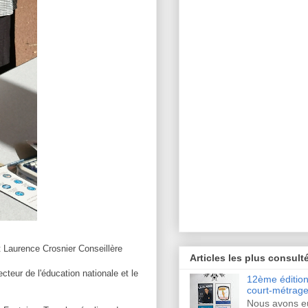
 Laurence Crosnier Conseillère
Articles les plus consult
eur de l'éducation nationale et le
12ème édition 
court-métrage
Nous avons eu