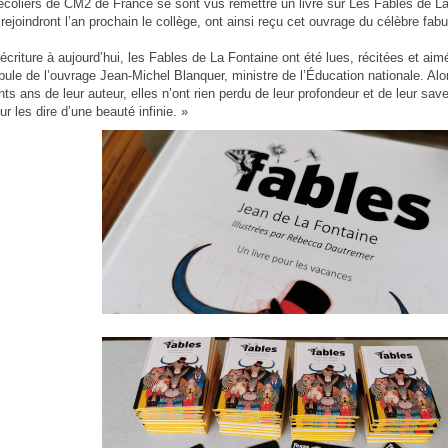
écoliers de CM2 de France se sont vus remettre un livre sur Les Fables de La
 rejoindront l’an prochain le collège, ont ainsi reçu cet ouvrage du célèbre fab
 écriture à aujourd’hui, les Fables de La Fontaine ont été lues, récitées et aim
ule de l’ouvrage Jean-Michel Blanquer, ministre de l’Éducation nationale. Alo
ts ans de leur auteur, elles n’ont rien perdu de leur profondeur et de leur save
r les dire d’une beauté infinie. »