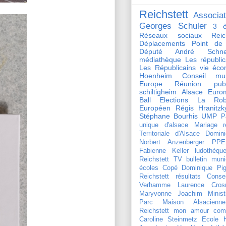
Reichstett
Associat
Georges Schuler
3 è
Réseaux sociaux Reich
Déplacements
Point de
Député André Schnei
médiathèque
Les républi
Les Républicains
vie éco
Hoenheim
Conseil mun
Europe
Réunion publ
schiltigheim
Alsace
Euro
Ball
Elections
La Rob
Européen
Régis Hranitzk
Stéphane Bourhis
UMP
P
unique d'alsace
Mariage
r
Territoriale d'Alsace
Domini
Norbert Anzenberger
PPE
Fabienne Keller
ludothèqu
Reichstett TV
bulletin muni
écoles
Copé
Dominique Pign
Reichstett
résultats
Conse
Verhamme
Laurence Crosn
Maryvonne Joachim
Minist
Parc Maison Alsacienne
Reichstett mon amour
com
Caroline Steinmetz
Ecole 