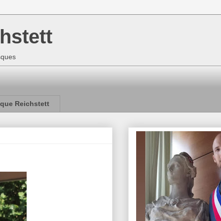
hstett
isques
que Reichstett