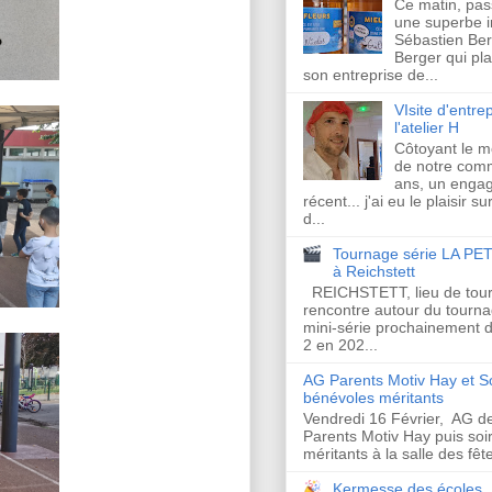
Ce matin, pas
une superbe in
Sébastien Ber
Berger qui plan
son entreprise de...
VIsite d'entrep
l'atelier H
Côtoyant le 
de notre com
ans, un enga
récent... j'ai eu le plaisir s
d...
Tournage série LA PET
à Reichstett
REICHSTETT, lieu de tour
rencontre autour du tourna
mini-série prochainement d
2 en 202...
AG Parents Motiv Hay et S
bénévoles méritants
Vendredi 16 Février, AG de
Parents Motiv Hay puis so
méritants à la salle des fêt
Kermesse des écoles