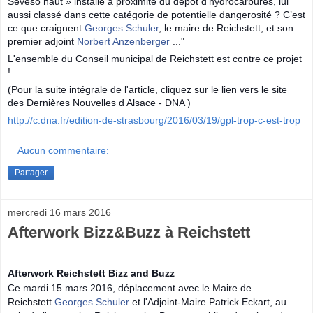
Seveso haut » installé à proximité du dépôt d’hydrocarbures, lui
aussi classé dans cette catégorie de potentielle dangerosité ? C’est
ce que craignent
Georges Schuler
, le maire de Reichstett, et son
premier adjoint
Norbert Anzenberger
..."
L'ensemble du Conseil municipal de Reichstett est contre ce projet
!
(Pour la suite intégrale de l'article, cliquez sur le lien vers le site
des Dernières Nouvelles d Alsace - DNA )
http://c.dna.fr/edition-de-strasbourg/2016/03/19/gpl-trop-c-est-trop
Aucun commentaire:
Partager
mercredi 16 mars 2016
Afterwork Bizz&Buzz à Reichstett
Afterwork Reichstett Bizz and Buzz
Ce mardi 15 mars 2016, déplacement avec le Maire de
Reichstett
Georges Schuler
et l'Adjoint-Maire Patrick Eckart, au