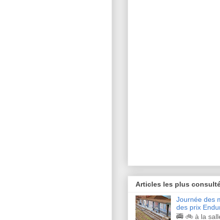
Articles les plus consult
Journée des m
des prix Endu
🚎 🚲 à la sal