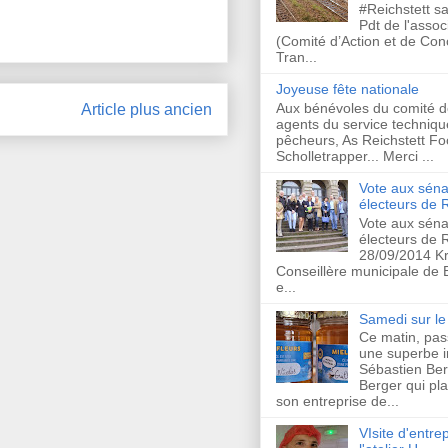
#Reichstett s
Pdt de l'asso
(Comité d’Action et de Co
Tran...
Joyeuse fête nationale
Aux bénévoles du comité d
Article plus ancien
agents du service techniqu
pêcheurs, As Reichstett Foo
Scholletrapper... Merci ...
Vote aux séna
électeurs de R
Vote aux séna
électeurs de R
28/09/2014 Kr
Conseillère municipale de
e...
Samedi sur le 
Ce matin, pas
une superbe in
Sébastien Ber
Berger qui plan
son entreprise de...
VIsite d'entrep