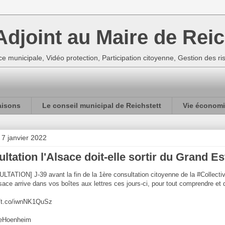
djoint au Maire de Reic
e municipale, Vidéo protection, Participation citoyenne, Gestion des r
aisons
Le conseil municipal de Reichstett
Vie économi
 7 janvier 2022
ltation l'Alsace doit-elle sortir du Grand Es
TATION] J-39 avant la fin de la 1ère consultation citoyenne de la #Collect
lsace arrive dans vos boîtes aux lettres ces jours-ci, pour tout comprendre et
//t.co/iwnNK1QuSz
eHoenheim