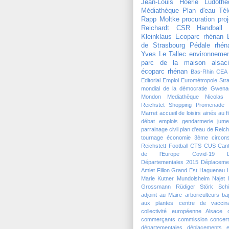
Jean-Louis Hoerlé
Ludothè
Médiathèque
Plan d'eau
Tél
Rapp Moltke
procuration
pro
Reichardt
CSR Handball
Kleinklaus
Ecoparc rhénan
de Strasbourg
Pédale rhén
Yves Le Tallec
environneme
parc de la maison alsaci
écoparc rhénan
Bas-Rhin
CEA
Editorial
Emploi
Eurométropole Str
mondial de la démocratie
Gwena
Mondon
Mediathèque
Nicolas
Reichstet
Shopping Promenade 
Marret
accueil de loisirs
ainés
au f
débat
emplois
gendarmerie
jume
parrainage civil
plan d'eau de Reich
tournage
économie
3ème circons
Reichstett Football
CTS
CUS
Can
de l'Europe
Covid-19
Départementales 2015
Déplaceme
Amiet
Fillon
Grand Est
Haguenau
Marie Kutner
Mundolsheim
Najet 
Grossmann
Rüdiger Störk
Schi
adjoint au Maire
arboriculteurs
ba
aux plantes
centre de vaccina
collectivité européenne Alsace
commerçants
commission
concert
départementales
déplacements
e