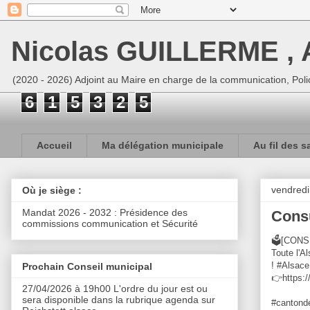
Nicolas GUILLERME , A
(2020 - 2026) Adjoint au Maire en charge de la communication, Polic
6
1
5
3
2
5
Accueil
Ma délégation municipale
Au fil des s
vendredi
Où je siège :
Mandat 2026 - 2032 : Présidence des
Consu
commissions communication et Sécurité
🗳[CONSUL
Toute l'A
! #Alsace
Prochain Conseil municipal
👉https:
27/04/2026 à 19h00 L'ordre du jour est ou
sera disponible dans la rubrique agenda sur
#cantond