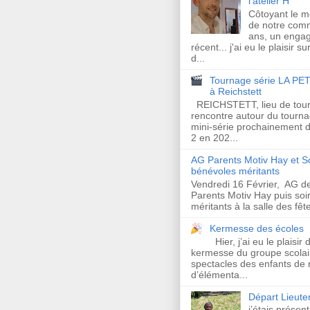
l'atelier H
Côtoyant le 
de notre com
ans, un enga
récent... j'ai eu le plaisir s
d...
Tournage série LA PET
à Reichstett
REICHSTETT, lieu de tour
rencontre autour du tourna
mini-série prochainement d
2 en 202...
AG Parents Motiv Hay et S
bénévoles méritants
Vendredi 16 Février, AG de
Parents Motiv Hay puis so
méritants à la salle des fêt
Kermesse des écoles
Hier, j’ai eu le plaisir 
kermesse du groupe scolair
spectacles des enfants de 
d’élémenta...
Départ Lieut
j’étais présen