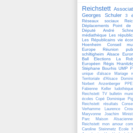
Reichstett
Associat
Georges Schuler
3 è
Réseaux sociaux Reich
Déplacements
Point de
Député André Schnei
médiathèque
Les républi
Les Républicains
vie éco
Hoenheim
Conseil mun
Europe
Réunion publ
schiltigheim
Alsace
Euro
Ball
Elections
La Rob
Européen
Régis Hranitzk
Stéphane Bourhis
UMP
P
unique d'alsace
Mariage
r
Territoriale d'Alsace
Domini
Norbert Anzenberger
PPE
Fabienne Keller
ludothèqu
Reichstett TV
bulletin muni
écoles
Copé
Dominique Pign
Reichstett
résultats
Conse
Verhamme
Laurence Crosn
Maryvonne Joachim
Minist
Parc Maison Alsacienne
Reichstett mon amour
com
Caroline Steinmetz
Ecole 