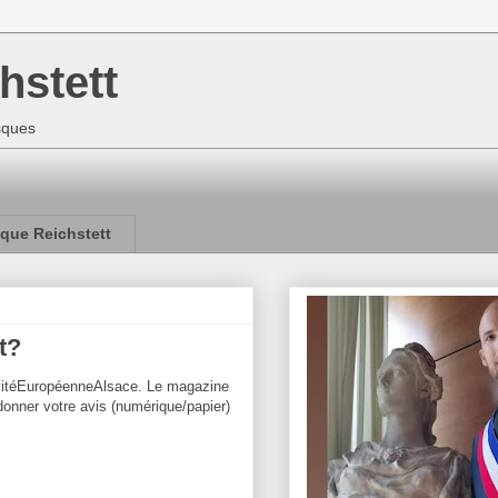
hstett
isques
que Reichstett
t?
ivitéEuropéenneAlsace. Le magazine
 donner votre avis (numérique/papier)