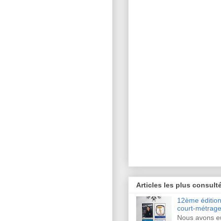
Articles les plus consult
12ème édition 
court-métrage
Nous avons eu