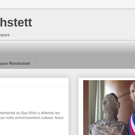
hstett
isques
que Reichstett
partemental du Bas-Rhin a défendu les
 pour notre enrichissement culturel. Nous