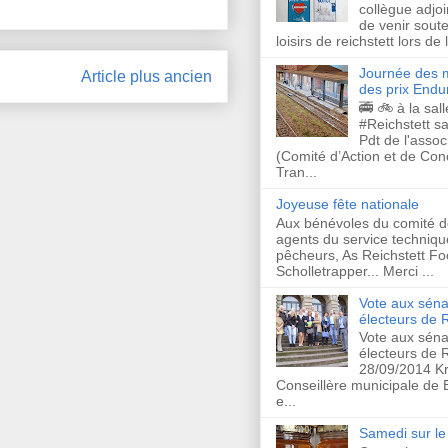
collègue adjo
de venir soute
loisirs de reichstett lors de
Journée des m
Article plus ancien
des prix Endu
🚎 🚲 à la sal
#Reichstett s
Pdt de l'asso
(Comité d’Action et de Co
Tran...
Joyeuse fête nationale
Aux bénévoles du comité d
agents du service techniqu
pêcheurs, As Reichstett Foo
Scholletrapper... Merci ...
Vote aux séna
électeurs de R
Vote aux séna
électeurs de R
28/09/2014 Kr
Conseillère municipale de
e...
Samedi sur le 