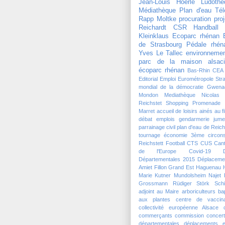
Jean-Louis Hoerlé
Ludothè
Médiathèque
Plan d'eau
Tél
Rapp Moltke
procuration
pro
Reichardt
CSR Handball
Kleinklaus
Ecoparc rhénan
de Strasbourg
Pédale rhén
Yves Le Tallec
environneme
parc de la maison alsaci
écoparc rhénan
Bas-Rhin
CEA
Editorial
Emploi
Eurométropole Str
mondial de la démocratie
Gwena
Mondon
Mediathèque
Nicolas
Reichstet
Shopping Promenade 
Marret
accueil de loisirs
ainés
au f
débat
emplois
gendarmerie
jume
parrainage civil
plan d'eau de Reich
tournage
économie
3ème circons
Reichstett Football
CTS
CUS
Can
de l'Europe
Covid-19
Départementales 2015
Déplaceme
Amiet
Fillon
Grand Est
Haguenau
Marie Kutner
Mundolsheim
Najet 
Grossmann
Rüdiger Störk
Schi
adjoint au Maire
arboriculteurs
ba
aux plantes
centre de vaccina
collectivité européenne Alsace
commerçants
commission
concert
départementales
déplacements
e