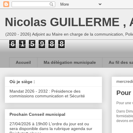
Nicolas GUILLERME , A
(2020 - 2026) Adjoint au Maire en charge de la communication, Polic
6
1
5
9
8
8
Accueil
Ma délégation municipale
Au fil des s
mercred
Où je siège :
Mandat 2026 - 2032 : Présidence des
Pour 
commissions communication et Sécurité
Pour une v
Dans Dima
Prochain Conseil municipal
formidable
devons en
27/04/2026 à 19h00 L'ordre du jour est ou
sera disponible dans la rubrique agenda sur