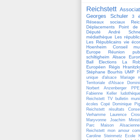
Reichstett
Associat
Georges Schuler
3 è
Réseaux sociaux Reich
Déplacements
Point de
Député André Schnei
médiathèque
Les républi
Les Républicains
vie éco
Hoenheim
Conseil mun
Europe
Réunion publ
schiltigheim
Alsace
Euro
Ball
Elections
La Rob
Européen
Régis Hranitzk
Stéphane Bourhis
UMP
P
unique d'alsace
Mariage
r
Territoriale d'Alsace
Domini
Norbert Anzenberger
PPE
Fabienne Keller
ludothèqu
Reichstett TV
bulletin muni
écoles
Copé
Dominique Pign
Reichstett
résultats
Conse
Verhamme
Laurence Crosn
Maryvonne Joachim
Minist
Parc Maison Alsacienne
Reichstett mon amour
com
Caroline Steinmetz
Ecole 