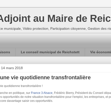
djoint au Maire de Reic
e municipale, Vidéo protection, Participation citoyenne, Gestion des r
aisons
Le conseil municipal de Reichstett
Vie économi
i 14 mars 2018
une vie quotidienne transfrontalière
ie quotidienne transfrontalière !
nche en politique, sur
France 3 Alsace
, Frédéric Bierry, Président du Conseil dé
s opportunités de notre situation transfrontalière pour l'emploi, les entreprises, et
core davantage saisir ces opportunités.