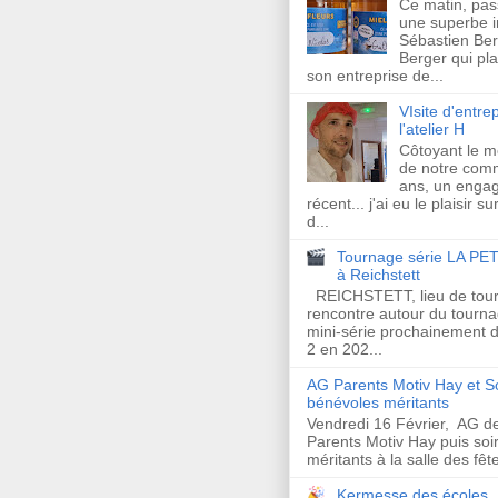
Ce matin, pas
une superbe in
Sébastien Ber
Berger qui plan
son entreprise de...
VIsite d'entrep
l'atelier H
Côtoyant le 
de notre com
ans, un enga
récent... j'ai eu le plaisir s
d...
Tournage série LA PET
à Reichstett
REICHSTETT, lieu de tour
rencontre autour du tourna
mini-série prochainement d
2 en 202...
AG Parents Motiv Hay et S
bénévoles méritants
Vendredi 16 Février, AG de
Parents Motiv Hay puis so
méritants à la salle des fêt
Kermesse des écoles