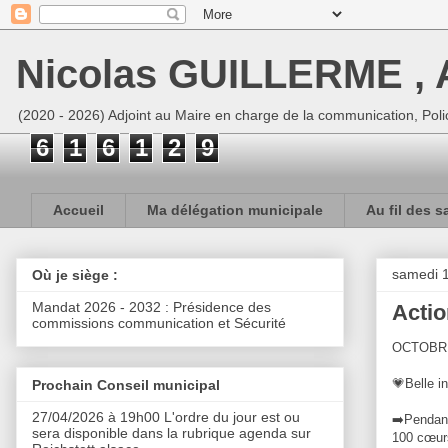
Nicolas GUILLERME , A
(2020 - 2026) Adjoint au Maire en charge de la communication, Polic
6
1
6
1
2
9
Accueil
Ma délégation municipale
Au fil des s
samedi 1
Où je siège :
Mandat 2026 - 2032 : Présidence des
Actio
commissions communication et Sécurité
OCTOBRE
💗Belle i
Prochain Conseil municipal
27/04/2026 à 19h00 L'ordre du jour est ou
➡️Pendant
sera disponible dans la rubrique agenda sur
100 cœurs