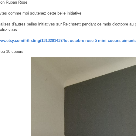
ation Ruban Rose
aites comme moi soutenez cette belle initiative.
lisez d'autres belles initiatives sur Reichstett pendant ce mois d'octobre au pr
nalez-vous
www.etsy.com/fr/listing/1313291437/lot-octobre-rose-5-mini-coeurs-aimant
 ou 10 coeurs