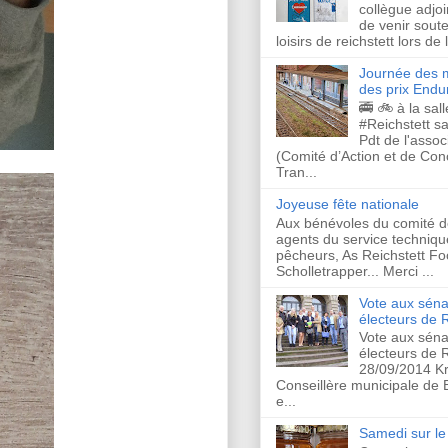
collègue adjo
de venir soute
loisirs de reichstett lors de
Journée des m
des prix Endu
🚎 🚲 à la sal
#Reichstett s
Pdt de l'asso
(Comité d’Action et de Co
Tran...
Joyeuse fête nationale
Aux bénévoles du comité d
agents du service techniqu
pêcheurs, As Reichstett Foo
Scholletrapper... Merci ...
Vote aux séna
électeurs de R
Vote aux séna
électeurs de R
28/09/2014 Kr
Conseillère municipale de
e...
Samedi sur le 