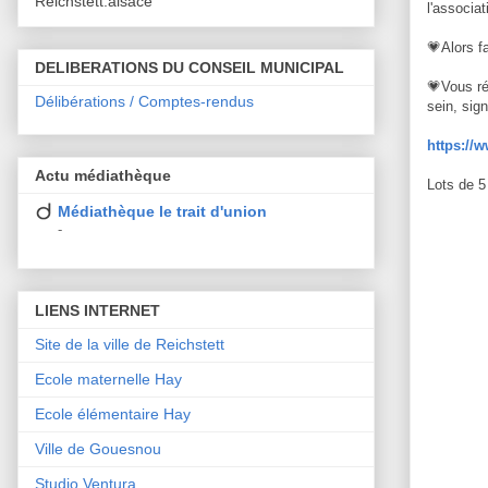
Reichstett.alsace
l'associ
💗Alors f
DELIBERATIONS DU CONSEIL MUNICIPAL
💗Vous réa
Délibérations / Comptes-rendus
sein, sig
https://
Actu médiathèque
Lots de 5
Médiathèque le trait d'union
-
LIENS INTERNET
Site de la ville de Reichstett
Ecole maternelle Hay
Ecole élémentaire Hay
Ville de Gouesnou
Studio Ventura