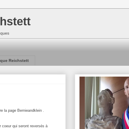
hstett
isques
que Reichstett
vre la page Bernieandklein .
 coeur qui seront reversés à