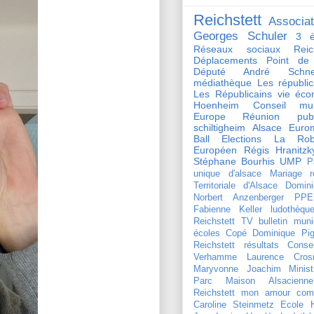
Reichstett
Associat
Georges Schuler
3 è
Réseaux sociaux Reich
Déplacements
Point de
Député André Schnei
médiathèque
Les républi
Les Républicains
vie éco
Hoenheim
Conseil mun
Europe
Réunion publ
schiltigheim
Alsace
Euro
Ball
Elections
La Rob
Européen
Régis Hranitzk
Stéphane Bourhis
UMP
P
unique d'alsace
Mariage
r
Territoriale d'Alsace
Domini
Norbert Anzenberger
PPE
Fabienne Keller
ludothèqu
Reichstett TV
bulletin muni
écoles
Copé
Dominique Pign
Reichstett
résultats
Conse
Verhamme
Laurence Crosn
Maryvonne Joachim
Minist
Parc Maison Alsacienne
Reichstett mon amour
com
Caroline Steinmetz
Ecole 