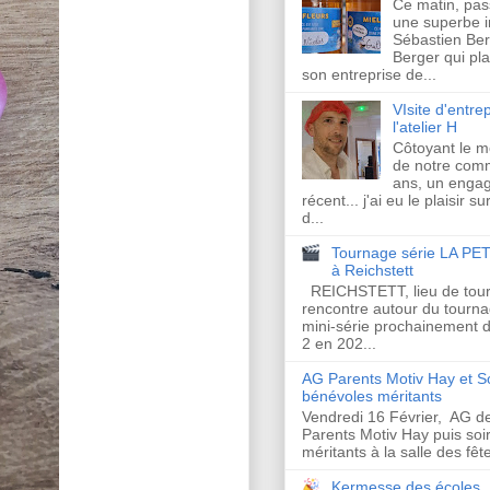
Ce matin, pas
une superbe in
Sébastien Ber
Berger qui plan
son entreprise de...
VIsite d'entrep
l'atelier H
Côtoyant le 
de notre com
ans, un enga
récent... j'ai eu le plaisir s
d...
Tournage série LA PET
à Reichstett
REICHSTETT, lieu de tour
rencontre autour du tourna
mini-série prochainement d
2 en 202...
AG Parents Motiv Hay et S
bénévoles méritants
Vendredi 16 Février, AG de
Parents Motiv Hay puis so
méritants à la salle des fêt
Kermesse des écoles