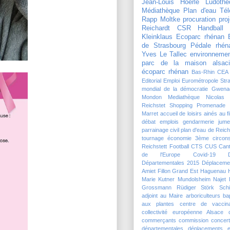
Jean-Louis Hoerlé
Ludothè
Médiathèque
Plan d'eau
Tél
Rapp Moltke
procuration
pro
Reichardt
CSR Handball
Kleinklaus
Ecoparc rhénan
de Strasbourg
Pédale rhén
Yves Le Tallec
environneme
parc de la maison alsaci
écoparc rhénan
Bas-Rhin
CEA
Editorial
Emploi
Eurométropole Str
mondial de la démocratie
Gwena
Mondon
Mediathèque
Nicolas
Reichstet
Shopping Promenade 
Marret
accueil de loisirs
ainés
au f
débat
emplois
gendarmerie
jume
parrainage civil
plan d'eau de Reich
tournage
économie
3ème circons
Reichstett Football
CTS
CUS
Can
de l'Europe
Covid-19
Départementales 2015
Déplaceme
Amiet
Fillon
Grand Est
Haguenau
Marie Kutner
Mundolsheim
Najet 
Grossmann
Rüdiger Störk
Schi
adjoint au Maire
arboriculteurs
ba
aux plantes
centre de vaccina
collectivité européenne Alsace
commerçants
commission
concert
départementales
déplacements
e