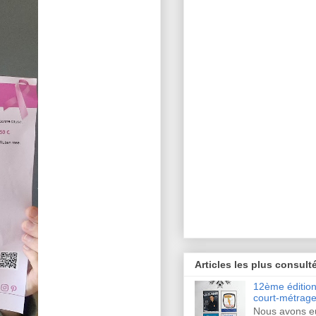
Articles les plus consult
12ème édition 
court-métrage
Nous avons eu