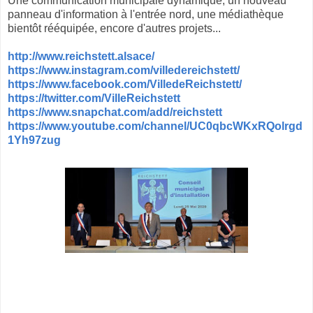
Une communication municipale dynamique, un nouveau
panneau d'information à l'entrée nord, une médiathèque
bientôt rééquipée, encore d'autres projets...
http://www.reichstett.alsace/
https://www.instagram.com/villedereichstett/
https://www.facebook.com/VilledeReichstett/
https://twitter.com/VilleReichstett
https://www.snapchat.com/add/reichstett
https://www.youtube.com/channel/UC0qbcWKxRQolrgd
1Yh97zug