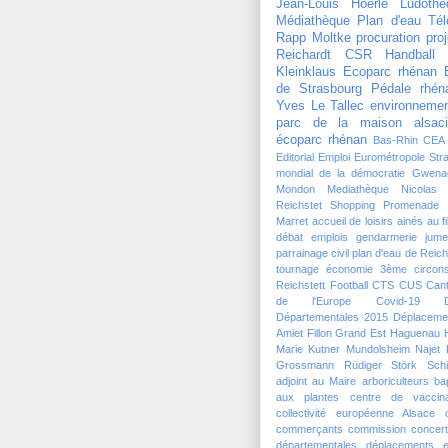
Jean-Louis Hoerlé
Ludothè
Médiathèque
Plan d'eau
Tél
Rapp Moltke
procuration
pro
Reichardt
CSR Handball
Kleinklaus
Ecoparc rhénan
de Strasbourg
Pédale rhén
Yves Le Tallec
environneme
parc de la maison alsaci
écoparc rhénan
Bas-Rhin
CEA
Editorial
Emploi
Eurométropole Str
mondial de la démocratie
Gwena
Mondon
Mediathèque
Nicolas
Reichstet
Shopping Promenade 
Marret
accueil de loisirs
ainés
au f
débat
emplois
gendarmerie
jume
parrainage civil
plan d'eau de Reich
tournage
économie
3ème circons
Reichstett Football
CTS
CUS
Can
de l'Europe
Covid-19
Départementales 2015
Déplaceme
Amiet
Fillon
Grand Est
Haguenau
Marie Kutner
Mundolsheim
Najet 
Grossmann
Rüdiger Störk
Schi
adjoint au Maire
arboriculteurs
ba
aux plantes
centre de vaccina
collectivité européenne Alsace
commerçants
commission
concert
départementales
déplacements
e