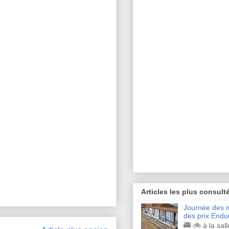
Articles les plus consult
Journée des m
des prix Endu
🚎 🚲 à la sal