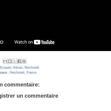
Ecoparc rhénan
,
Reichstett
lsace :
Reichstett, France
n commentaire:
istrer un commentaire