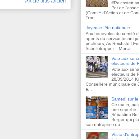
Article plus ancien
#Reichstett s
Pdt de l'asso
(Comité d’Action et de Co
Tran...
Joyeuse fête nationale
Aux bénévoles du comité d
agents du service techniqu
pêcheurs, As Reichstett Foo
Scholletrapper... Merci ...
Vote aux séna
électeurs de R
Vote aux séna
électeurs de R
28/09/2014 Kr
Conseillère municipale de
e...
Samedi sur le 
Ce matin, pas
une superbe in
Sébastien Ber
Berger qui plan
son entreprise de...
VIsite d'entrep