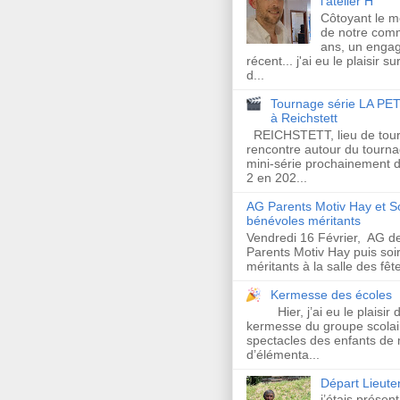
l'atelier H
Côtoyant le 
de notre com
ans, un enga
récent... j'ai eu le plaisir s
d...
Tournage série LA PET
à Reichstett
REICHSTETT, lieu de tour
rencontre autour du tourna
mini-série prochainement d
2 en 202...
AG Parents Motiv Hay et S
bénévoles méritants
Vendredi 16 Février, AG de
Parents Motiv Hay puis so
méritants à la salle des fêt
Kermesse des écoles
Hier, j’ai eu le plaisir 
kermesse du groupe scolair
spectacles des enfants de 
d’élémenta...
Départ Lieut
j’étais présen