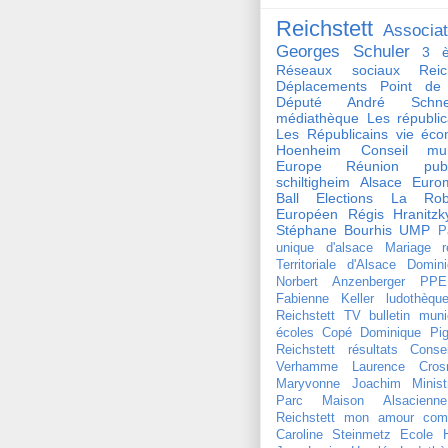
Reichstett
Associat
Georges Schuler
3 è
Réseaux sociaux Reich
Déplacements
Point de
Député André Schnei
médiathèque
Les républi
Les Républicains
vie éco
Hoenheim
Conseil mun
Europe
Réunion publ
schiltigheim
Alsace
Euro
Ball
Elections
La Rob
Européen
Régis Hranitzk
Stéphane Bourhis
UMP
P
unique d'alsace
Mariage
r
Territoriale d'Alsace
Domini
Norbert Anzenberger
PPE
Fabienne Keller
ludothèqu
Reichstett TV
bulletin muni
écoles
Copé
Dominique Pign
Reichstett
résultats
Conse
Verhamme
Laurence Crosn
Maryvonne Joachim
Minist
Parc Maison Alsacienne
Reichstett mon amour
com
Caroline Steinmetz
Ecole 