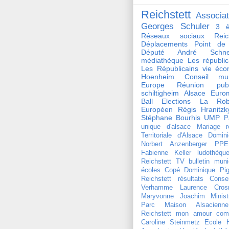
Reichstett
Associat
Georges Schuler
3 è
Réseaux sociaux Reich
Déplacements
Point de
Député André Schnei
médiathèque
Les républi
Les Républicains
vie éco
Hoenheim
Conseil mun
Europe
Réunion publ
schiltigheim
Alsace
Euro
Ball
Elections
La Rob
Européen
Régis Hranitzk
Stéphane Bourhis
UMP
P
unique d'alsace
Mariage
r
Territoriale d'Alsace
Domini
Norbert Anzenberger
PPE
Fabienne Keller
ludothèqu
Reichstett TV
bulletin muni
écoles
Copé
Dominique Pign
Reichstett
résultats
Conse
Verhamme
Laurence Crosn
Maryvonne Joachim
Minist
Parc Maison Alsacienne
Reichstett mon amour
com
Caroline Steinmetz
Ecole 