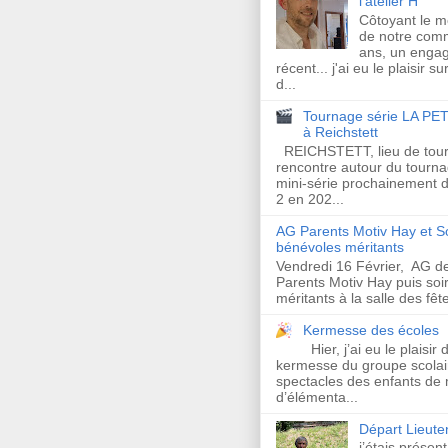
l'atelier H
Côtoyant le 
de notre com
ans, un enga
récent... j'ai eu le plaisir s
d...
Tournage série LA PET
à Reichstett
REICHSTETT, lieu de tour
rencontre autour du tourna
mini-série prochainement d
2 en 202...
AG Parents Motiv Hay et S
bénévoles méritants
Vendredi 16 Février, AG de
Parents Motiv Hay puis so
méritants à la salle des fêt
Kermesse des écoles
Hier, j’ai eu le plaisir 
kermesse du groupe scolair
spectacles des enfants de 
d’élémenta...
Départ Lieut
j’étais présen