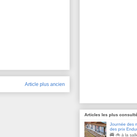
Article plus ancien
Articles les plus consult
Journée des m
des prix Endu
🚎 🚲 à la sal