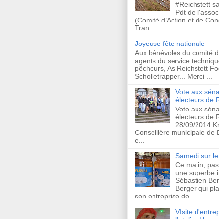
#Reichstett s
Pdt de l'asso
(Comité d’Action et de Co
Tran...
Joyeuse fête nationale
Aux bénévoles du comité d
agents du service techniqu
pêcheurs, As Reichstett Foo
Scholletrapper... Merci ...
Vote aux séna
électeurs de R
Vote aux séna
électeurs de R
28/09/2014 Kr
Conseillère municipale de
e...
Samedi sur le 
Ce matin, pas
une superbe in
Sébastien Ber
Berger qui plan
son entreprise de...
VIsite d'entrep