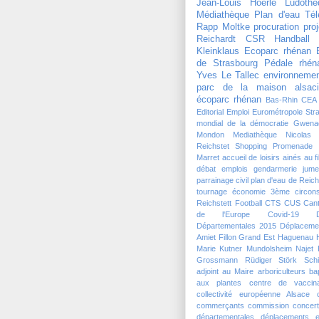
Jean-Louis Hoerlé
Ludothè
Médiathèque
Plan d'eau
Tél
Rapp Moltke
procuration
pro
Reichardt
CSR Handball
Kleinklaus
Ecoparc rhénan
de Strasbourg
Pédale rhén
Yves Le Tallec
environneme
parc de la maison alsaci
écoparc rhénan
Bas-Rhin
CEA
Editorial
Emploi
Eurométropole Str
mondial de la démocratie
Gwena
Mondon
Mediathèque
Nicolas
Reichstet
Shopping Promenade 
Marret
accueil de loisirs
ainés
au f
débat
emplois
gendarmerie
jume
parrainage civil
plan d'eau de Reich
tournage
économie
3ème circons
Reichstett Football
CTS
CUS
Can
de l'Europe
Covid-19
Départementales 2015
Déplaceme
Amiet
Fillon
Grand Est
Haguenau
Marie Kutner
Mundolsheim
Najet 
Grossmann
Rüdiger Störk
Schi
adjoint au Maire
arboriculteurs
ba
aux plantes
centre de vaccina
collectivité européenne Alsace
commerçants
commission
concert
départementales
déplacements
e