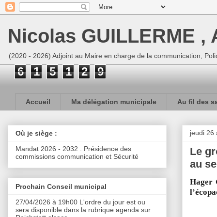
Nicolas GUILLERME , A
(2020 - 2026) Adjoint au Maire en charge de la communication, Polic
6
1
5
1
2
9
Accueil
Ma délégation municipale
Au fil des s
jeudi 26 
Où je siège :
Mandat 2026 - 2032 : Présidence des
Le gr
commissions communication et Sécurité
au se
Hager G
Prochain Conseil municipal
l’écopa
27/04/2026 à 19h00 L'ordre du jour est ou
sera disponible dans la rubrique agenda sur