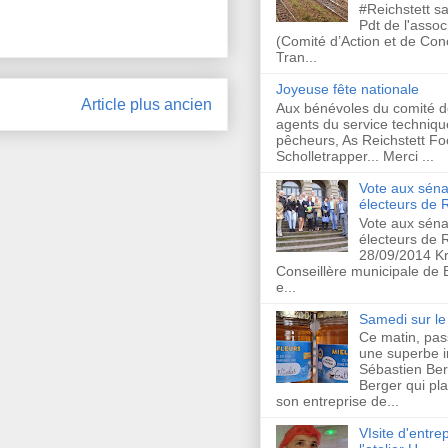
#Reichstett s
Pdt de l'asso
(Comité d’Action et de Co
Tran...
Joyeuse fête nationale
Article plus ancien
Aux bénévoles du comité d
agents du service techniqu
pêcheurs, As Reichstett Foo
Scholletrapper... Merci ...
Vote aux séna
électeurs de R
Vote aux séna
électeurs de R
28/09/2014 Kr
Conseillère municipale de
e...
Samedi sur le 
Ce matin, pas
une superbe in
Sébastien Ber
Berger qui plan
son entreprise de...
VIsite d'entrep