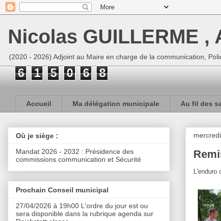
Nicolas GUILLERME , A
(2020 - 2026) Adjoint au Maire en charge de la communication, Polic
6
1
5
0
6
8
Accueil
Ma délégation municipale
Au fil des s
mercredi
Où je siège :
Mandat 2026 - 2032 : Présidence des
Remis
commissions communication et Sécurité
L'enduro 
Prochain Conseil municipal
27/04/2026 à 19h00 L'ordre du jour est ou
sera disponible dans la rubrique agenda sur