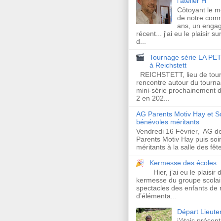
l'atelier H
Côtoyant le 
de notre com
ans, un enga
récent... j'ai eu le plaisir s
d...
Tournage série LA PET
à Reichstett
REICHSTETT, lieu de tour
rencontre autour du tourna
mini-série prochainement d
2 en 202...
AG Parents Motiv Hay et S
bénévoles méritants
Vendredi 16 Février, AG de
Parents Motiv Hay puis so
méritants à la salle des fêt
Kermesse des écoles
Hier, j’ai eu le plaisir 
kermesse du groupe scolair
spectacles des enfants de 
d’élémenta...
Départ Lieut
j’étais présen