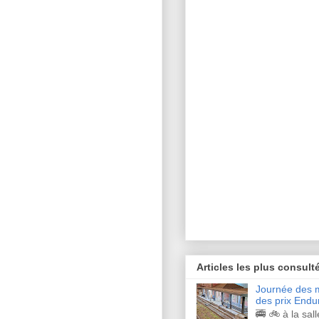
Articles les plus consult
Journée des m
des prix Endu
🚎 🚲 à la sal