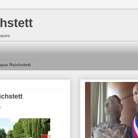
hstett
isques
que Reichstett
chstett
5