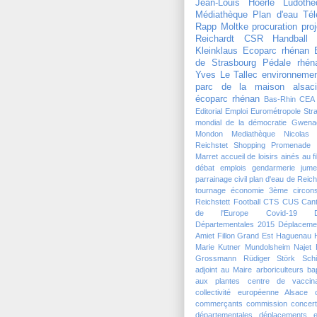
Jean-Louis Hoerlé
Ludothè
Médiathèque
Plan d'eau
Tél
Rapp Moltke
procuration
pro
Reichardt
CSR Handball
Kleinklaus
Ecoparc rhénan
de Strasbourg
Pédale rhén
Yves Le Tallec
environneme
parc de la maison alsaci
écoparc rhénan
Bas-Rhin
CEA
Editorial
Emploi
Eurométropole Str
mondial de la démocratie
Gwena
Mondon
Mediathèque
Nicolas
Reichstet
Shopping Promenade 
Marret
accueil de loisirs
ainés
au f
débat
emplois
gendarmerie
jume
parrainage civil
plan d'eau de Reich
tournage
économie
3ème circons
Reichstett Football
CTS
CUS
Can
de l'Europe
Covid-19
Départementales 2015
Déplaceme
Amiet
Fillon
Grand Est
Haguenau
Marie Kutner
Mundolsheim
Najet 
Grossmann
Rüdiger Störk
Schi
adjoint au Maire
arboriculteurs
ba
aux plantes
centre de vaccina
collectivité européenne Alsace
commerçants
commission
concert
départementales
déplacements
e