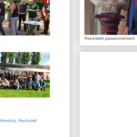
Reichstett passionnément
Hranitzky
,
Reichstett