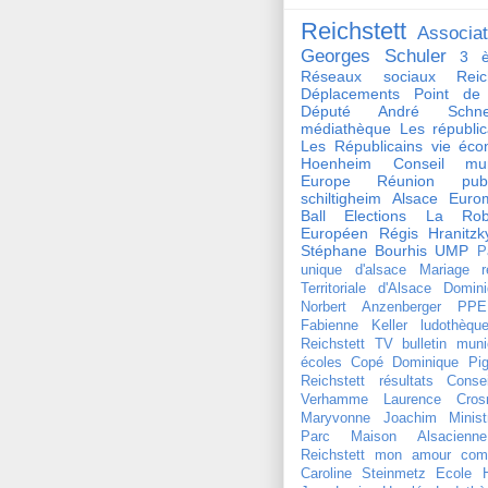
Reichstett
Associat
Georges Schuler
3 è
Réseaux sociaux Reich
Déplacements
Point de
Député André Schnei
médiathèque
Les républi
Les Républicains
vie éco
Hoenheim
Conseil mun
Europe
Réunion publ
schiltigheim
Alsace
Euro
Ball
Elections
La Rob
Européen
Régis Hranitzk
Stéphane Bourhis
UMP
P
unique d'alsace
Mariage
r
Territoriale d'Alsace
Domini
Norbert Anzenberger
PPE
Fabienne Keller
ludothèqu
Reichstett TV
bulletin muni
écoles
Copé
Dominique Pign
Reichstett
résultats
Conse
Verhamme
Laurence Crosn
Maryvonne Joachim
Minist
Parc Maison Alsacienne
Reichstett mon amour
com
Caroline Steinmetz
Ecole 