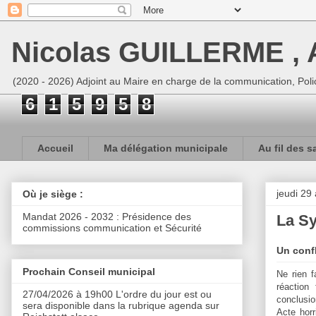
Nicolas GUILLERME , A
(2020 - 2026) Adjoint au Maire en charge de la communication, Polic
6
1
5
9
5
8
Accueil
Ma délégation municipale
Au fil des s
jeudi 29
Où je siège :
Mandat 2026 - 2032 : Présidence des
La Sy
commissions communication et Sécurité
Un confl
Prochain Conseil municipal
Ne rien f
réaction
27/04/2026 à 19h00 L'ordre du jour est ou
conclusio
sera disponible dans la rubrique agenda sur
Acte hor