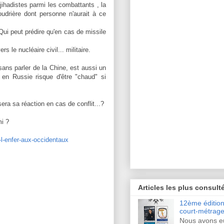
ihadistes parmi les combattants , la
oudrière dont personne n'aurait à ce
 Qui peut prédire qu'en cas de missile
 le nucléaire civil... militaire.
ans parler de la Chine, est aussi un
 en Russie risque d'être "chaud" si
sera sa réaction en cas de conflit...?
mi ?
-l-enfer-aux-occidentaux
Articles les plus consult
12ème édition 
court-métrage
Nous avons eu