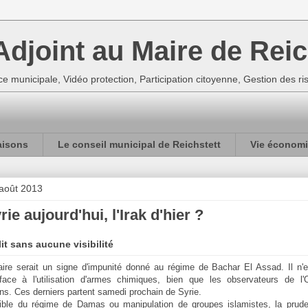
djoint au Maire de Reic
e municipale, Vidéo protection, Participation citoyenne, Gestion des r
aisons
Le conseil municipal de Reichstett
Vie économi
 août 2013
rie aujourd'hui, l'Irak d'hier ?
it sans aucune visibilité
aire serait un signe d'impunité donné au régime de Bachar El Assad. Il n'
 face à l'utilisation d'armes chimiques, bien que les observateurs de 
ns. Ces derniers partent samedi prochain de Syrie.
rible du régime de Damas ou manipulation de groupes islamistes, la prude