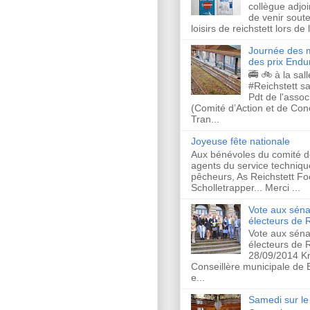
collègue adjo
de venir soute
loisirs de reichstett lors de
Journée des m
des prix Endu
🚎 🚲 à la sal
#Reichstett s
Pdt de l'asso
(Comité d’Action et de Co
Tran...
Joyeuse fête nationale
Aux bénévoles du comité d
agents du service techniqu
pêcheurs, As Reichstett Foo
Scholletrapper... Merci ...
Vote aux séna
électeurs de R
Vote aux séna
électeurs de R
28/09/2014 Kr
Conseillère municipale de
e...
Samedi sur le 