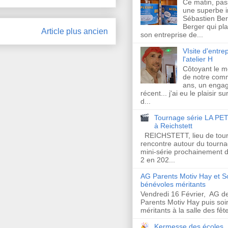
Ce matin, pas
une superbe in
Sébastien Ber
Berger qui plan
Article plus ancien
son entreprise de...
VIsite d'entrep
l'atelier H
Côtoyant le 
de notre com
ans, un enga
récent... j'ai eu le plaisir s
d...
Tournage série LA PET
à Reichstett
REICHSTETT, lieu de tour
rencontre autour du tourna
mini-série prochainement d
2 en 202...
AG Parents Motiv Hay et S
bénévoles méritants
Vendredi 16 Février, AG de
Parents Motiv Hay puis so
méritants à la salle des fêt
Kermesse des écoles