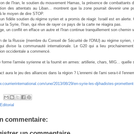
tion de l'Iran, le soutien du mouvement Hamas, la présence de combattants dj
ation des attentats au Liban... montrent que la zone pourrait devenir une p
à le moyen de dire STOP.
 un fidèle soutien du régime syrien et a promis de réagir. Israël est en alerte.
sur la Syrie, l'Iran, qui rêve de rayer ce pays de la carte ne réagira pas.
, un conflit en efface un autre et l'Iran continue tranquillement son chemin vers
n de la Russie (membre du Conseil de Sécurité de l'ONU) au régime syrien, s
qui divise la communauté internationale. Le G20 qui a lieu prochainement
ntion occidentale a commencé.
forme l'armée syrienne et la fournit en armes: artillerie, chars, MIG... quelle 
ct aura le jeu des alliances dans la région ? L'ennemi de l'ami sera-t-il l'enne
w.courrierinternational.com/une/2013/08/29/en-syrie-les-djihadistes-promettent
Editorial
n commentaire:
istrer un commentaire