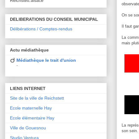
Reichstett.alsace
observate
On se sou
DELIBERATIONS DU CONSEIL MUNICIPAL
Il faut ga
Délibérations / Comptes-rendus
La commun
mais plut
Actu médiathèque
Médiathèque le trait d'union
-
LIENS INTERNET
Site de la ville de Reichstett
Ecole maternelle Hay
Ecole élémentaire Hay
La représ
Ville de Gouesnou
son sein.
Studio Ventura