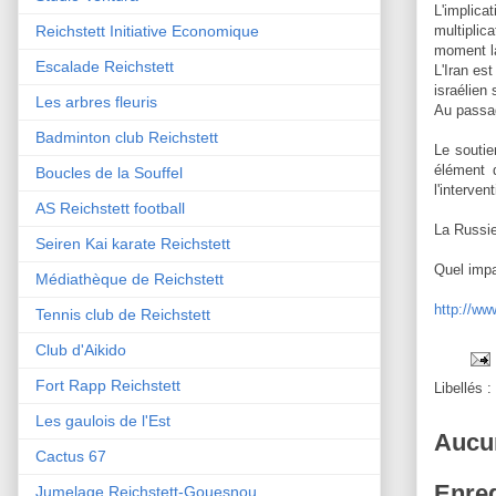
L'implica
Reichstett Initiative Economique
multiplic
moment l
Escalade Reichstett
L'Iran est
israélien 
Les arbres fleuris
Au passage
Badminton club Reichstett
Le soutie
élément 
Boucles de la Souffel
l'interve
AS Reichstett football
La Russie 
Seiren Kai karate Reichstett
Quel impa
Médiathèque de Reichstett
http://ww
Tennis club de Reichstett
Club d'Aikido
Fort Rapp Reichstett
Libellés :
Les gaulois de l'Est
Aucu
Cactus 67
Enreg
Jumelage Reichstett-Gouesnou