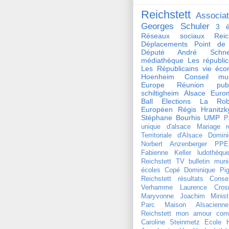
Reichstett
Associat
Georges Schuler
3 è
Réseaux sociaux Reich
Déplacements
Point de
Député André Schnei
médiathèque
Les républi
Les Républicains
vie éco
Hoenheim
Conseil mun
Europe
Réunion publ
schiltigheim
Alsace
Euro
Ball
Elections
La Rob
Européen
Régis Hranitzk
Stéphane Bourhis
UMP
P
unique d'alsace
Mariage
r
Territoriale d'Alsace
Domini
Norbert Anzenberger
PPE
Fabienne Keller
ludothèqu
Reichstett TV
bulletin muni
écoles
Copé
Dominique Pign
Reichstett
résultats
Conse
Verhamme
Laurence Crosn
Maryvonne Joachim
Minist
Parc Maison Alsacienne
Reichstett mon amour
com
Caroline Steinmetz
Ecole 