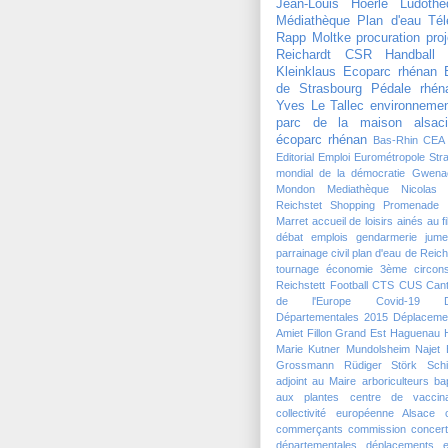
Jean-Louis Hoerlé
Ludothè
Médiathèque
Plan d'eau
Tél
Rapp Moltke
procuration
pro
Reichardt
CSR Handball
Kleinklaus
Ecoparc rhénan
de Strasbourg
Pédale rhén
Yves Le Tallec
environneme
parc de la maison alsaci
écoparc rhénan
Bas-Rhin
CEA
Editorial
Emploi
Eurométropole Str
mondial de la démocratie
Gwena
Mondon
Mediathèque
Nicolas
Reichstet
Shopping Promenade 
Marret
accueil de loisirs
ainés
au f
débat
emplois
gendarmerie
jume
parrainage civil
plan d'eau de Reich
tournage
économie
3ème circons
Reichstett Football
CTS
CUS
Can
de l'Europe
Covid-19
Départementales 2015
Déplaceme
Amiet
Fillon
Grand Est
Haguenau
Marie Kutner
Mundolsheim
Najet 
Grossmann
Rüdiger Störk
Schi
adjoint au Maire
arboriculteurs
ba
aux plantes
centre de vaccina
collectivité européenne Alsace
commerçants
commission
concert
départementales
déplacements
e