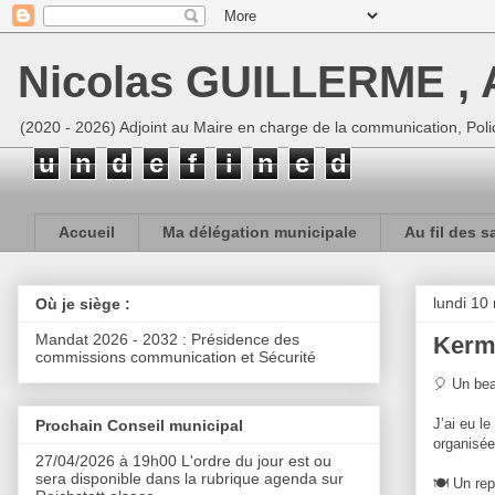
Nicolas GUILLERME , A
(2020 - 2026) Adjoint au Maire en charge de la communication, Polic
u
n
d
e
f
i
n
e
d
Accueil
Ma délégation municipale
Au fil des s
lundi 10
Où je siège :
Mandat 2026 - 2032 : Présidence des
Kerm
commissions communication et Sécurité
🎈 Un bea
J’ai eu l
Prochain Conseil municipal
organisée
27/04/2026 à 19h00 L'ordre du jour est ou
sera disponible dans la rubrique agenda sur
🍽️ Un re