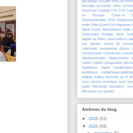
parrainage civil
plan d'eau de Reich
tournage
économie
3ème circons
Reichstett Football
CTS
CUS
Can
de l'Europe
Covid-19
Départementales 2015
Déplaceme
Amiet
Fillon
Grand Est
Haguenau
Marie Kutner
Mundolsheim
Najet 
Grossmann
Rüdiger Störk
Schi
adjoint au Maire
arboriculteurs
ba
aux plantes
centre de vaccina
collectivité européenne Alsace
commerçants
commission
concert
départementales
déplacements
e
voisins
impôts
inauguration
johrma
législatives
mairie
manifestation
ludothèque
médiathèque-ludothè
philippe Kulling
reichstett au fil de
roms
service technique
sport
ten
padel Reichstett
tweetdeck
vac
électrique
éco-quartier
Archives du blog
►
2026
(51)
▼
2025
(59)