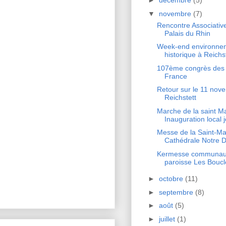
►
décembre
(5)
▼
novembre
(7)
Rencontre Associati
Palais du Rhin
Week-end environnem
historique à Reichs
107ème congrès des 
France
Retour sur le 11 nov
Reichstett
Marche de la saint Ma
Inauguration local j
Messe de la Saint-Ma
Cathédrale Notre D
Kermesse communau
paroisse Les Boucle
►
octobre
(11)
►
septembre
(8)
►
août
(5)
►
juillet
(1)