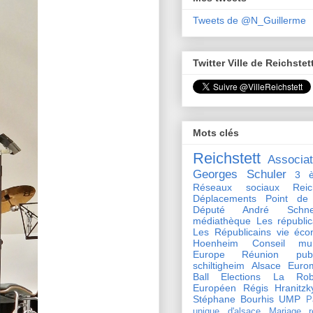
Tweets de @N_Guillerme
Twitter Ville de Reichstet
Mots clés
Reichstett
Associat
Georges Schuler
3 è
Réseaux sociaux Reich
Déplacements
Point de
Député André Schnei
médiathèque
Les républi
Les Républicains
vie éco
Hoenheim
Conseil mun
Europe
Réunion publ
schiltigheim
Alsace
Euro
Ball
Elections
La Rob
Européen
Régis Hranitzk
Stéphane Bourhis
UMP
P
unique d'alsace
Mariage
r