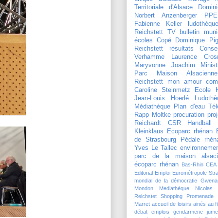
Territoriale d'Alsace
Domini
Norbert Anzenberger
PPE
Fabienne Keller
ludothèqu
Reichstett TV
bulletin muni
écoles
Copé
Dominique Pign
Reichstett
résultats
Conse
Verhamme
Laurence Crosn
Maryvonne Joachim
Minist
Parc Maison Alsacienne
Reichstett mon amour
com
Caroline Steinmetz
Ecole 
Jean-Louis Hoerlé
Ludothè
Médiathèque
Plan d'eau
Tél
Rapp Moltke
procuration
pro
Reichardt
CSR Handball
Kleinklaus
Ecoparc rhénan
de Strasbourg
Pédale rhén
Yves Le Tallec
environneme
parc de la maison alsaci
écoparc rhénan
Bas-Rhin
CEA
Editorial
Emploi
Eurométropole Str
mondial de la démocratie
Gwena
Mondon
Mediathèque
Nicolas
Reichstet
Shopping Promenade 
Marret
accueil de loisirs
ainés
au f
débat
emplois
gendarmerie
jume